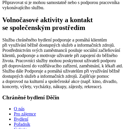
Připravovat si je mohou samostatně nebo s podporou pracovníka
vykonávajícího službu.
Volnočasové aktivity a kontakt
se společenským prostředím
Služba chráněného bydlení podporuje a pomáhá klientům
při využívání běžně dostupných služeb a informačních zdrojů.
Prostřednictvím svých zaměstnanců posiluje sociální začleňování
klientů, podporuje a motivuje uživatele při zapojení do běžného
života. Pracovníci služby mohou poskytnout uživateli podporu
při doprovázení do vzdělávacího zařízení, zaměstnání, k lékaři atd.
Služba dále Podporuje a pomáhá uživatelům při využívání běžně
dostupných služeb a informačních zdrojů. Zajišťuje pomoc
a doprovod na kulturní a společenské akce (např. kino, divadlo,
koncerty, výlety, vycházky, nákupy, zájezdy, rekreace).
Chráněné bydlení Děčín
O nás
Pro zájemce
Bydlení
Pořadník