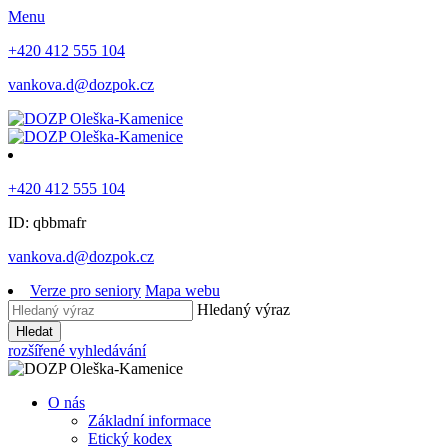
Menu
+420 412 555 104
vankova.d@dozpok.cz
+420 412 555 104
ID: qbbmafr
vankova.d@dozpok.cz
Verze pro seniory
Mapa webu
Hledaný výraz
Hledat
rozšířené vyhledávání
O nás
Základní informace
Etický kodex