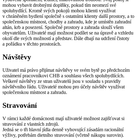
mohou vybavit drobnými doplňky, pokud tím neomezí své
spolubydlící. Kromě svých pokojů mohou klienti využívat
v chráněném bydlení společně s ostatními klienty další prostory, a to
společenskou místnost, chodby a zahradu, kde je umístěn zahradní
altán, krb a posezení. Společné prostory a zahrada slouží všem
obyvatelům. Uživatelé mají možnost podílet se na úpravě a vzhledu
okolí dle svých možností a představ. Dále dbají na udržení čistoty
a pořádku v těchto prostorách.
Návštěvy
Uživatel má právo přijímat návštěvy ve svém bytě po předchozím
oznámení pracovníkovi CHB a souhlasu všech spolubydlících.
Veškeré návštěvy ze stran uživatelů jsou v souladu s pravidly
návštěvního řádu. Uživatelé mohou pro účely návštěv využívat
společenskou místnost a zahradu.
Stravování
V rámci každé domácnosti mají uživatelé možnost zajišťovat si
stravování z vlastních zdrojů.
Jedná se o tři hlavní jídla denně vyhovující zásadám racionální
výživy, potřebám dietního stravování (včetně nákupu surovin).