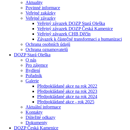
Aktuality
Povinné informace
Veřejné zakázky
Veřejné závazky
Veřejný závazek DOZP Stará Oleška
Veřejný závazek DOZP Česká Kamenice
Veřejný závazek CHB Děčín
Závazek k částečné transformaci a humanizaci
Ochrana osobních údajů
Ochrana oznamovatelů
DOZP Stará Oleška
O nás
Pro zájemce
Bydlení
Pořadník
Galerie
Předpokládané akce na rok 2022
Předpokládané akce na rok 2023
Předpokládané akce na rok 2024
Předpokládané akce - rok 2025
Aktuální informace
Kontakty
Důležité odkazy
Dokumenty
DOZP Česká Kamenice