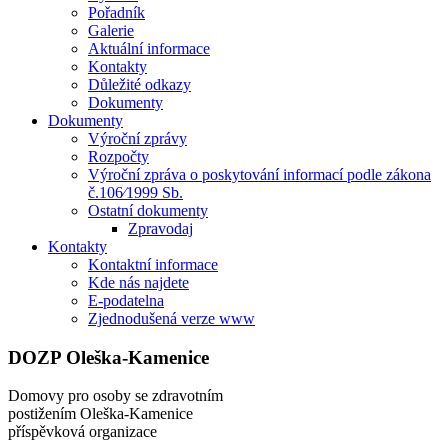
Pořadník
Galerie
Aktuální informace
Kontakty
Důležité odkazy
Dokumenty
Dokumenty
Výroční zprávy
Rozpočty
Výroční zpráva o poskytování informací podle zákona
č.106⁄1999 Sb.
Ostatní dokumenty
Zpravodaj
Kontakty
Kontaktní informace
Kde nás najdete
E-podatelna
Zjednodušená verze www
DOZP Oleška-Kamenice
Domovy pro osoby se zdravotním
postižením Oleška-Kamenice
příspěvková organizace