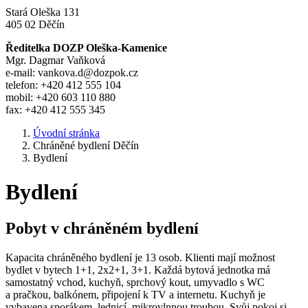
Stará Oleška 131
405 02 Děčín
Ředitelka DOZP Oleška-Kamenice
Mgr. Dagmar Vaňková
e-mail: vankova.d@dozpok.cz
telefon: +420 412 555 104
mobil: +420 603 110 880
fax: +420 412 555 345
Úvodní stránka
Chráněné bydlení Děčín
Bydlení
Bydlení
Pobyt v chráněném bydlení
Kapacita chráněného bydlení je 13 osob. Klienti mají možnost
bydlet v bytech 1+1, 2x2+1, 3+1. Každá bytová jednotka má
samostatný vchod, kuchyň, sprchový kout, umyvadlo s WC
a pračkou, balkónem, připojení k TV a internetu. Kuchyň je
vybavena sporákem, lednicí, mikrovlnnou troubou. Svůj pokoj si