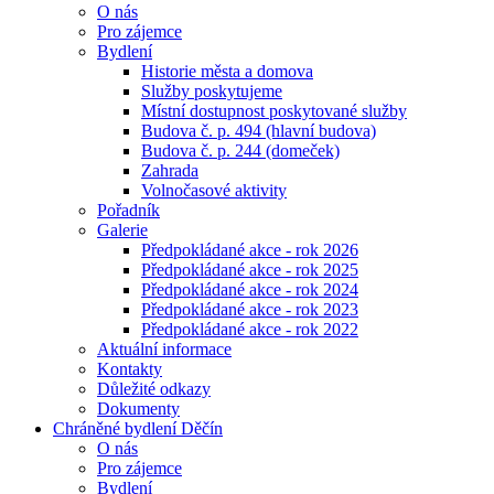
O nás
Pro zájemce
Bydlení
Historie města a domova
Služby poskytujeme
Místní dostupnost poskytované služby
Budova č. p. 494 (hlavní budova)
Budova č. p. 244 (domeček)
Zahrada
Volnočasové aktivity
Pořadník
Galerie
Předpokládané akce - rok 2026
Předpokládané akce - rok 2025
Předpokládané akce - rok 2024
Předpokládané akce - rok 2023
Předpokládané akce - rok 2022
Aktuální informace
Kontakty
Důležité odkazy
Dokumenty
Chráněné bydlení Děčín
O nás
Pro zájemce
Bydlení